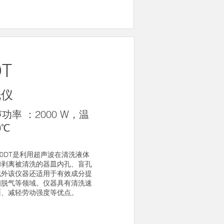
DT
洗仪
功率 ：2000 W，温
0℃
000DT是利用超声波在清洗液体
和剥离被清洗的器皿内孔、盲孔
此外该仪器还适用于有效成分提
相脱气等领域。仪器具有清洗速
面、减轻劳动强度等优点。