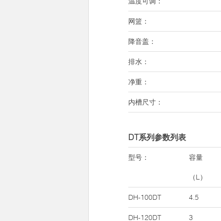
温度可调：
网篮：
降音盖：
排水：
净重：
内槽尺寸：
DT系列参数列表
型号：
容量
（L）
DH-100DT
4.5
DH-120DT
3