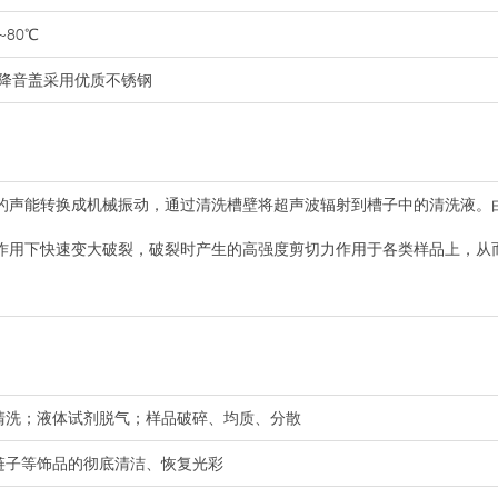
80℃
降音盖采用优质不锈钢
的声能转换成机械振动，通过清洗槽壁将超声波辐射到槽子中的清洗液。
作用下快速变大破裂，破裂时产生的高强度剪切力作用于各类样品上，从
的清洗；液体试剂脱气；样品破碎、均质、分散
链子等饰品的彻底清洁、恢复光彩