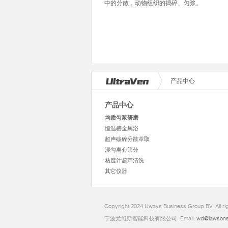
中的分散，动物组织的捣碎、匀浆。
产品中心
产品中心
均质匀浆研磨
恒温槽金属浴
超声破碎分散萃取
混匀离心筛分
粘度计超声清洗
其它仪器
Copyright 2024 Uways Business Group BV. All ri
宁波尤维斯智能科技有限公司. Email:
wd@lawsons