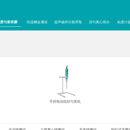
质匀浆研磨
恒温槽金属浴
超声破碎分散萃取
混匀离心筛分
粘度计
手持电动组织匀浆机
冷冻研磨仪
三维离心研磨仪
毛发研磨仪
拍打式无菌